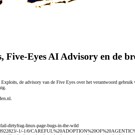
, Five-Eyes AI Advisory en de br
xploits, de advisory van de Five Eyes over het verantwoord gebruik va
uig.
en.nl
.
-fail-dirtyfrag-linux-page-bugs-in-the-wild
/Apr/30/2003922823/-1/-1/0/CAREFUL%20ADOPTION%20OF%20AGE