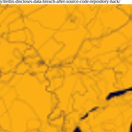
/trellix-discloses-data-breach-after-source-code-repository-hack/