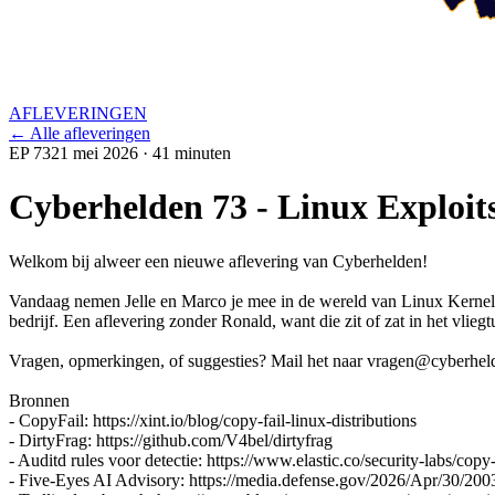
AFLEVERINGEN
← Alle afleveringen
EP 73
21 mei 2026
· 41 minuten
Cyberhelden 73 - Linux Exploits
Welkom bij alweer een nieuwe aflevering van Cyberhelden!
Vandaag nemen Jelle en Marco je mee in de wereld van Linux Kernel E
bedrijf. Een aflevering zonder Ronald, want die zit of zat in het vliegt
Vragen, opmerkingen, of suggesties? Mail het naar
vragen@cyberheld
Bronnen
- CopyFail: https://xint.io/blog/copy-fail-linux-distributions
- DirtyFrag: https://github.com/V4bel/dirtyfrag
- Auditd rules voor detectie: https://www.elastic.co/security-labs/copy
- Five-Eyes AI Advisory: https://media.defense.gov/2026