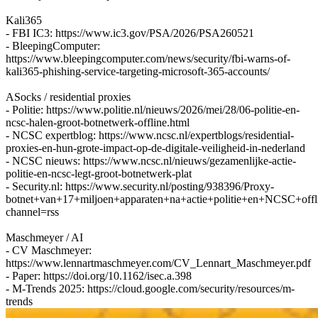
Kali365
- FBI IC3: https://www.ic3.gov/PSA/2026/PSA260521
- BleepingComputer:
https://www.bleepingcomputer.com/news/security/fbi-warns-of-
kali365-phishing-service-targeting-microsoft-365-accounts/
ASocks / residential proxies
- Politie: https://www.politie.nl/nieuws/2026/mei/28/06-politie-en-
ncsc-halen-groot-botnetwerk-offline.html
- NCSC expertblog: https://www.ncsc.nl/expertblogs/residential-
proxies-en-hun-grote-impact-op-de-digitale-veiligheid-in-nederland
- NCSC nieuws: https://www.ncsc.nl/nieuws/gezamenlijke-actie-
politie-en-ncsc-legt-groot-botnetwerk-plat
- Security.nl: https://www.security.nl/posting/938396/Proxy-
botnet+van+17+miljoen+apparaten+na+actie+politie+en+NCSC+offl
channel=rss
Maschmeyer / AI
- CV Maschmeyer:
https://www.lennartmaschmeyer.com/CV_Lennart_Maschmeyer.pdf
- Paper: https://doi.org/10.1162/isec.a.398
- M-Trends 2025: https://cloud.google.com/security/resources/m-
trends