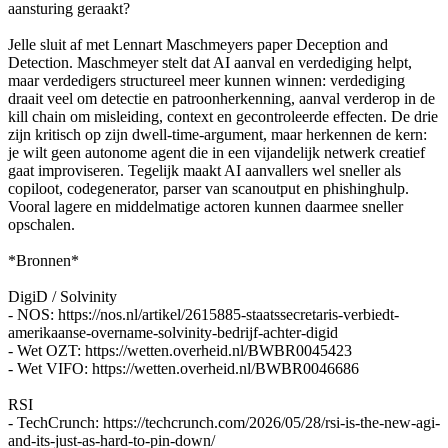
aansturing geraakt?
Jelle sluit af met Lennart Maschmeyers paper Deception and
Detection. Maschmeyer stelt dat AI aanval en verdediging helpt,
maar verdedigers structureel meer kunnen winnen: verdediging
draait veel om detectie en patroonherkenning, aanval verderop in de
kill chain om misleiding, context en gecontroleerde effecten. De drie
zijn kritisch op zijn dwell-time-argument, maar herkennen de kern:
je wilt geen autonome agent die in een vijandelijk netwerk creatief
gaat improviseren. Tegelijk maakt AI aanvallers wel sneller als
copiloot, codegenerator, parser van scanoutput en phishinghulp.
Vooral lagere en middelmatige actoren kunnen daarmee sneller
opschalen.
*Bronnen*
DigiD / Solvinity
- NOS: https://nos.nl/artikel/2615885-staatssecretaris-verbiedt-
amerikaanse-overname-solvinity-bedrijf-achter-digid
- Wet OZT: https://wetten.overheid.nl/BWBR0045423
- Wet VIFO: https://wetten.overheid.nl/BWBR0046686
RSI
- TechCrunch: https://techcrunch.com/2026/05/28/rsi-is-the-new-agi-
and-its-just-as-hard-to-pin-down/