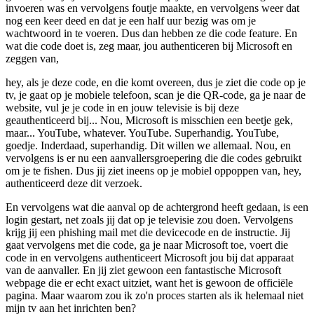
invoeren was en vervolgens foutje maakte, en vervolgens weer dat
nog een keer deed en dat je een half uur bezig was om je
wachtwoord in te voeren. Dus dan hebben ze die code feature. En
wat die code doet is, zeg maar, jou authenticeren bij Microsoft en
zeggen van,
hey, als je deze code, en die komt overeen, dus je ziet die code op je
tv, je gaat op je mobiele telefoon, scan je die QR-code, ga je naar de
website, vul je je code in en jouw televisie is bij deze
geauthenticeerd bij... Nou, Microsoft is misschien een beetje gek,
maar... YouTube, whatever. YouTube. Superhandig. YouTube,
goedje. Inderdaad, superhandig. Dit willen we allemaal. Nou, en
vervolgens is er nu een aanvallersgroepering die die codes gebruikt
om je te fishen. Dus jij ziet ineens op je mobiel oppoppen van, hey,
authenticeerd deze dit verzoek.
En vervolgens wat die aanval op de achtergrond heeft gedaan, is een
login gestart, net zoals jij dat op je televisie zou doen. Vervolgens
krijg jij een phishing mail met die devicecode en de instructie. Jij
gaat vervolgens met die code, ga je naar Microsoft toe, voert die
code in en vervolgens authenticeert Microsoft jou bij dat apparaat
van de aanvaller. En jij ziet gewoon een fantastische Microsoft
webpage die er echt exact uitziet, want het is gewoon de officiële
pagina. Maar waarom zou ik zo'n proces starten als ik helemaal niet
mijn tv aan het inrichten ben?