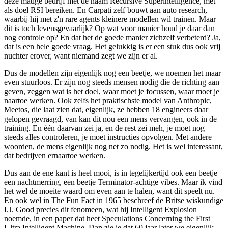
deze matige bedrijf met de naam Recursive Superintelligence, met
als doel RSI bereiken. En Carpati zelf bouwt aan auto research,
waarbij hij met z'n rare agents kleinere modellen wil trainen. Maar
dit is toch levensgevaarlijk? Op wat voor manier houd je daar dan
nog controle op? En dat het de goede manier zichzelf verbeterd? Ja,
dat is een hele goede vraag. Het gelukkig is er een stuk dus ook vrij
nuchter erover, want niemand zegt we zijn er al.
Dus de modellen zijn eigenlijk nog een beetje, we noemen het maar
even stuurloos. Er zijn nog steeds mensen nodig die de richting aan
geven, zeggen wat is het doel, waar moet je focussen, waar moet je
naartoe werken. Ook zelfs het praktischste model van Anthropic,
Meetos, die laat zien dat, eigenlijk, ze hebben 18 engineers daar
gelopen gevraagd, van kan dit nou een mens vervangen, ook in de
training. En één daarvan zei ja, en de rest zei meh, je moet nog
steeds alles controleren, je moet instructies opvolgen. Met andere
woorden, de mens eigenlijk nog net zo nodig. Het is wel interessant,
dat bedrijven ernaartoe werken.
Dus aan de ene kant is heel mooi, is in tegelijkertijd ook een beetje
een nachtmerring, een beetje Terminator-achtige vibes. Maar ik vind
het wel de moeite waard om even aan te halen, want dit speelt nu.
En ook wel in The Fun Fact in 1965 beschreef de Britse wiskundige
I.J. Good precies dit fenomeen, wat hij Intelligent Explosion
noemde, in een paper dat heet Speculations Concerning the First
Ultra Intelligent Machine. Dan zie je dat 60 jaar later we eigenlijk