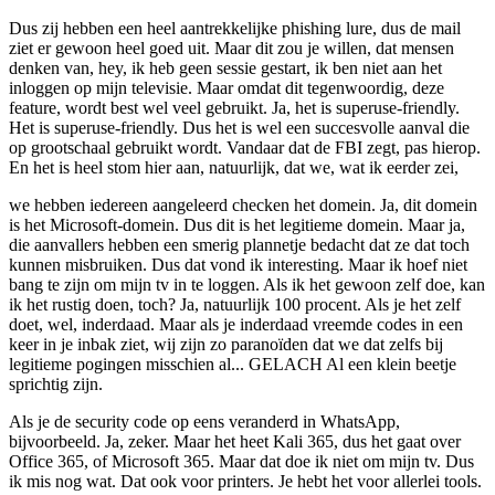
Dus zij hebben een heel aantrekkelijke phishing lure, dus de mail
ziet er gewoon heel goed uit. Maar dit zou je willen, dat mensen
denken van, hey, ik heb geen sessie gestart, ik ben niet aan het
inloggen op mijn televisie. Maar omdat dit tegenwoordig, deze
feature, wordt best wel veel gebruikt. Ja, het is superuse-friendly.
Het is superuse-friendly. Dus het is wel een succesvolle aanval die
op grootschaal gebruikt wordt. Vandaar dat de FBI zegt, pas hierop.
En het is heel stom hier aan, natuurlijk, dat we, wat ik eerder zei,
we hebben iedereen aangeleerd checken het domein. Ja, dit domein
is het Microsoft-domein. Dus dit is het legitieme domein. Maar ja,
die aanvallers hebben een smerig plannetje bedacht dat ze dat toch
kunnen misbruiken. Dus dat vond ik interesting. Maar ik hoef niet
bang te zijn om mijn tv in te loggen. Als ik het gewoon zelf doe, kan
ik het rustig doen, toch? Ja, natuurlijk 100 procent. Als je het zelf
doet, wel, inderdaad. Maar als je inderdaad vreemde codes in een
keer in je inbak ziet, wij zijn zo paranoïden dat we dat zelfs bij
legitieme pogingen misschien al... GELACH Al een klein beetje
sprichtig zijn.
Als je de security code op eens veranderd in WhatsApp,
bijvoorbeeld. Ja, zeker. Maar het heet Kali 365, dus het gaat over
Office 365, of Microsoft 365. Maar dat doe ik niet om mijn tv. Dus
ik mis nog wat. Dat ook voor printers. Je hebt het voor allerlei tools.