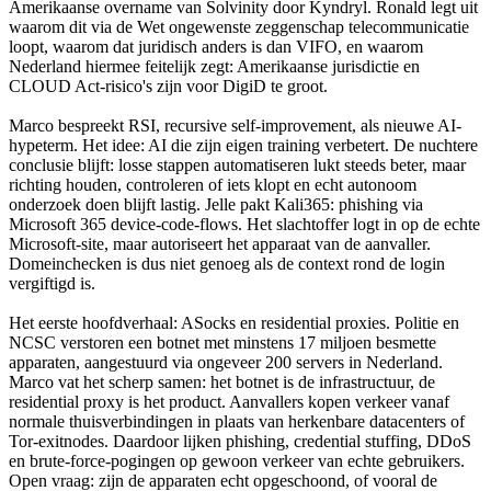
Amerikaanse overname van Solvinity door Kyndryl. Ronald legt uit
waarom dit via de Wet ongewenste zeggenschap telecommunicatie
loopt, waarom dat juridisch anders is dan VIFO, en waarom
Nederland hiermee feitelijk zegt: Amerikaanse jurisdictie en
CLOUD Act-risico's zijn voor DigiD te groot.
Marco bespreekt RSI, recursive self-improvement, als nieuwe AI-
hypeterm. Het idee: AI die zijn eigen training verbetert. De nuchtere
conclusie blijft: losse stappen automatiseren lukt steeds beter, maar
richting houden, controleren of iets klopt en echt autonoom
onderzoek doen blijft lastig. Jelle pakt Kali365: phishing via
Microsoft 365 device-code-flows. Het slachtoffer logt in op de echte
Microsoft-site, maar autoriseert het apparaat van de aanvaller.
Domeinchecken is dus niet genoeg als de context rond de login
vergiftigd is.
Het eerste hoofdverhaal: ASocks en residential proxies. Politie en
NCSC verstoren een botnet met minstens 17 miljoen besmette
apparaten, aangestuurd via ongeveer 200 servers in Nederland.
Marco vat het scherp samen: het botnet is de infrastructuur, de
residential proxy is het product. Aanvallers kopen verkeer vanaf
normale thuisverbindingen in plaats van herkenbare datacenters of
Tor-exitnodes. Daardoor lijken phishing, credential stuffing, DDoS
en brute-force-pogingen op gewoon verkeer van echte gebruikers.
Open vraag: zijn de apparaten echt opgeschoond, of vooral de