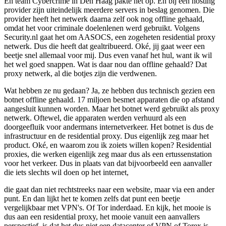
En team Cybercrime in Den Haag pakte het op. En bij een hosting
provider zijn uiteindelijk meerdere servers in beslag genomen. Die
provider heeft het netwerk daarna zelf ook nog offline gehaald,
omdat het voor criminale doelenlenen werd gebruikt. Volgens
Security.nl gaat het om AASOCS, een zogeheten residential proxy
netwerk. Dus die heeft dat gealtribueerd. Oké, jij gaat weer een
beetje snel allemaal voor mij. Dus even vanaf het hul, want ik wil
het wel goed snappen. Wat is daar nou dan offline gehaald? Dat
proxy netwerk, al die botjes zijn die verdwenen.
Wat hebben ze nu gedaan? Ja, ze hebben dus technisch gezien een
botnet offline gehaald. 17 miljoen besmet apparaten die op afstand
aangesluit kunnen worden. Maar het botnet werd gebruikt als proxy
netwerk. Oftewel, die apparaten werden verhuurd als een
doorgeefluik voor andermans internetverkeer. Het botnet is dus de
infrastructuur en de residential proxy. Dus eigenlijk zeg maar het
product. Oké, en waarom zou ik zoiets willen kopen? Residential
proxies, die werken eigenlijk zeg maar dus als een ertussenstation
voor het verkeer. Dus in plaats van dat bijvoorbeeld een aanvaller
die iets slechts wil doen op het internet,
die gaat dan niet rechtstreeks naar een website, maar via een ander
punt. En dan lijkt het te komen zelfs dat punt een beetje
vergelijkbaar met VPN's. Of Tor inderdaad. En kijk, het mooie is
dus aan een residential proxy, het mooie vanuit een aanvallers
perspectief, is dat het dus niet een datacenter of VPN of Torex is