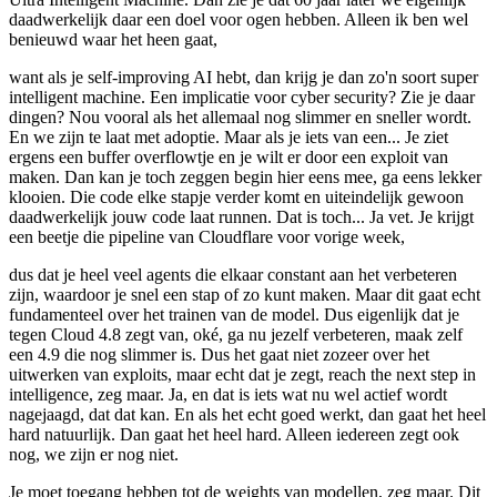
daadwerkelijk daar een doel voor ogen hebben. Alleen ik ben wel
benieuwd waar het heen gaat,
want als je self-improving AI hebt, dan krijg je dan zo'n soort super
intelligent machine. Een implicatie voor cyber security? Zie je daar
dingen? Nou vooral als het allemaal nog slimmer en sneller wordt.
En we zijn te laat met adoptie. Maar als je iets van een... Je ziet
ergens een buffer overflowtje en je wilt er door een exploit van
maken. Dan kan je toch zeggen begin hier eens mee, ga eens lekker
klooien. Die code elke stapje verder komt en uiteindelijk gewoon
daadwerkelijk jouw code laat runnen. Dat is toch... Ja vet. Je krijgt
een beetje die pipeline van Cloudflare voor vorige week,
dus dat je heel veel agents die elkaar constant aan het verbeteren
zijn, waardoor je snel een stap of zo kunt maken. Maar dit gaat echt
fundamenteel over het trainen van de model. Dus eigenlijk dat je
tegen Cloud 4.8 zegt van, oké, ga nu jezelf verbeteren, maak zelf
een 4.9 die nog slimmer is. Dus het gaat niet zozeer over het
uitwerken van exploits, maar echt dat je zegt, reach the next step in
intelligence, zeg maar. Ja, en dat is iets wat nu wel actief wordt
nagejaagd, dat dat kan. En als het echt goed werkt, dan gaat het heel
hard natuurlijk. Dan gaat het heel hard. Alleen iedereen zegt ook
nog, we zijn er nog niet.
Je moet toegang hebben tot de weights van modellen, zeg maar. Dit