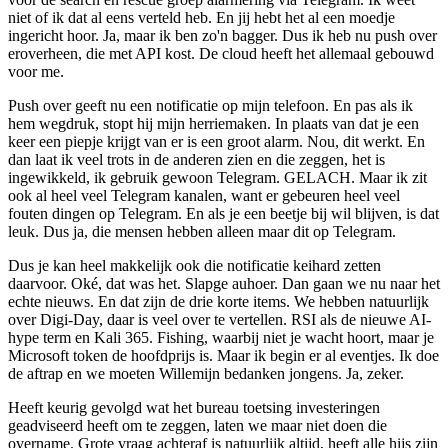
niet of ik dat al eens verteld heb. En jij hebt het al een moedje
ingericht hoor. Ja, maar ik ben zo'n bagger. Dus ik heb nu push over
eroverheen, die met API kost. De cloud heeft het allemaal gebouwd
voor me.
Push over geeft nu een notificatie op mijn telefoon. En pas als ik
hem wegdruk, stopt hij mijn herriemaken. In plaats van dat je een
keer een piepje krijgt van er is een groot alarm. Nou, dit werkt. En
dan laat ik veel trots in de anderen zien en die zeggen, het is
ingewikkeld, ik gebruik gewoon Telegram. GELACH. Maar ik zit
ook al heel veel Telegram kanalen, want er gebeuren heel veel
fouten dingen op Telegram. En als je een beetje bij wil blijven, is dat
leuk. Dus ja, die mensen hebben alleen maar dit op Telegram.
Dus je kan heel makkelijk ook die notificatie keihard zetten
daarvoor. Oké, dat was het. Slapge auhoer. Dan gaan we nu naar het
echte nieuws. En dat zijn de drie korte items. We hebben natuurlijk
over Digi-Day, daar is veel over te vertellen. RSI als de nieuwe AI-
hype term en Kali 365. Fishing, waarbij niet je wacht hoort, maar je
Microsoft token de hoofdprijs is. Maar ik begin er al eventjes. Ik doe
de aftrap en we moeten Willemijn bedanken jongens. Ja, zeker.
Heeft keurig gevolgd wat het bureau toetsing investeringen
geadviseerd heeft om te zeggen, laten we maar niet doen die
overname. Grote vraag achteraf is natuurlijk altijd, heeft alle hijs zijn