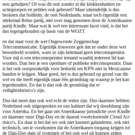
nou geholpen? Of was dit ook zonder al die klokkenluiders en
actiegroepen en petities ook gebeurd? Maar uiteindelijk is dus
besloten dat Solfinity, de ooit Nederlands, maar toch eigenlijk een
stiekemal Britse partij, niet over mag genomen door de Amerikaanse
partij Kindle. Maar wat ik wel een interessant facet vind, is dat het
dus tegengehouden op basis van de WOZT
en dat staat voor de wet Ongewenste Zeggenschap
Telecommunicatie. Eigenlijk trouwens gek dat ze onder deze wet
beoordeeld worden, want ze zijn helemaal geen telecomoperator.
Voor mij is een telecomoperator iemand waarbij iedereen lid kan
worden. Dan ben je een openbare of publieke telecomoperator. Daar
is het ook oorspronkelijk voor bedoeld om KPN niet in Mexicaanse
handen te krijgen. Maar goed, het is dus gebeurd op grond van die
wet en die heeft eigenlijk maar één grondslag op waarop je het kan
tegenhouden. En dat is dan ook de grondslag dat er
veiligheidsrisico's zijn.
Dus dat moet dan ook wel echt de reden zijn. Dus daarmee hebben
Nederland ook uitgesproken en ons kabinet dat wij doodsbang zijn
voor Amerika. En het gaat om Amerikaanse jurusdictie over Kindle
en daarmee onze Digi-Day en de daaruit voortvloeiende Cloud Act
risico's. En daar is het dat we ook niet kunnen galanderen, ook niet
technisch, om te voorkomen dat de Amerikanen toegang krijgen tot
de Digi-Day-data of systemen of het ook wel uit kunnen zetten