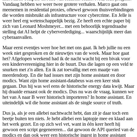
Vandaag hebben we weer twee grotere verhalen. Marco gaat ons
meenemen in residential proxies, oftewel gewoon thuisverbindingen
die worden misbruikt als infrastructure voor cybercrime. En Jelle is
weer heel erg wetenschappelijk bezig. Ze heeft een echte paper bij
zich van Leonard Moshmeyer... met een behoorlijk tegendraadse
stelling dat AI helpt de cyberverdediging... waarschijnlijk meer dan
cyberaanvallen.
Maar eerst eventjes weer hoe het met ons gaat. Ik heb jullie nu een
week niet gesproken en de nieuwtjes van de week. Maar hoe gaat
het? Afgelopen weekend had ik de nacht wacht bij een bivak voor
een kindervereeniging hier in de buurt. Dus die lagen op een veld te
snurken met z'n allen. En ik zat toevallig met een maatje van
meerdendorp. En die had issues met zijn home assistant en door
modics. Want zijn home assistant-databeus was een keer stuk
gegaan. Dus hij was wel eens de historische energy data kwijt. Maar
hij draaide ernaast ook de modics. Dus nu was de vraag, kunnen we
het van A naar B weer historisch importeren? In home assistant. En
uiteindelijk wil die home assistant als de single source of truth.
Dus ja, als je een allebei nachtwacht hebt, dan zit je daar toch een
beetje buiten ten niets. Je hebt allebei een laptopje mee en klaad aan
het werk gezet. En op zich wel vet, want in één keer heeft hij
gewoon een script gegenereren... dat gewoon de API queried van de
modics en dan ook weer een historische ingest in home assistant