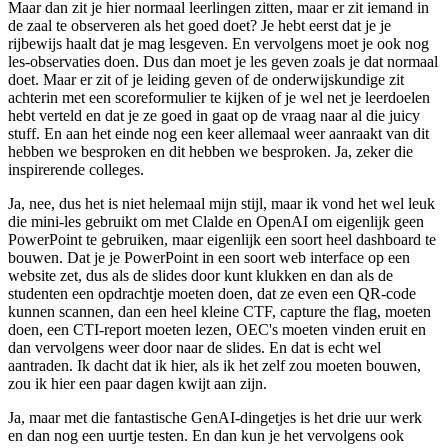
Maar dan zit je hier normaal leerlingen zitten, maar er zit iemand in
de zaal te observeren als het goed doet? Je hebt eerst dat je je
rijbewijs haalt dat je mag lesgeven. En vervolgens moet je ook nog
les-observaties doen. Dus dan moet je les geven zoals je dat normaal
doet. Maar er zit of je leiding geven of de onderwijskundige zit
achterin met een scoreformulier te kijken of je wel net je leerdoelen
hebt verteld en dat je ze goed in gaat op de vraag naar al die juicy
stuff. En aan het einde nog een keer allemaal weer aanraakt van dit
hebben we besproken en dit hebben we besproken. Ja, zeker die
inspirerende colleges.
Ja, nee, dus het is niet helemaal mijn stijl, maar ik vond het wel leuk
die mini-les gebruikt om met Clalde en OpenAI om eigenlijk geen
PowerPoint te gebruiken, maar eigenlijk een soort heel dashboard te
bouwen. Dat je je PowerPoint in een soort web interface op een
website zet, dus als de slides door kunt klukken en dan als de
studenten een opdrachtje moeten doen, dat ze even een QR-code
kunnen scannen, dan een heel kleine CTF, capture the flag, moeten
doen, een CTI-report moeten lezen, OEC's moeten vinden eruit en
dan vervolgens weer door naar de slides. En dat is echt wel
aantraden. Ik dacht dat ik hier, als ik het zelf zou moeten bouwen,
zou ik hier een paar dagen kwijt aan zijn.
Ja, maar met die fantastische GenAI-dingetjes is het drie uur werk
en dan nog een uurtje testen. En dan kun je het vervolgens ook