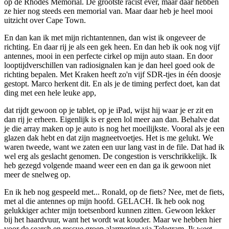
op de Rhodes Memorial. De grootste racist ever, maar daar hebben
ze hier nog steeds een memorial van. Maar daar heb je heel mooi
uitzicht over Cape Town.
En dan kan ik met mijn richtantennen, dan wist ik ongeveer de
richting. En daar rij je als een gek heen. En dan heb ik ook nog vijf
antennes, mooi in een perfecte cirkel op mijn auto staan. En door
looptijdverschillen van radiosignalen kan je dan heel goed ook de
richting bepalen. Met Kraken heeft zo'n vijf SDR-tjes in één doosje
gestopt. Marco herkent dit. En als je de timing perfect doet, kan dat
ding met een hele leuke app,
dat rijdt gewoon op je tablet, op je iPad, wijst hij waar je er zit en
dan rij je erheen. Eigenlijk is er geen lol meer aan dan. Behalve dat
je die array maken op je auto is nog het moeilijkste. Vooral als je een
glazen dak hebt en dat zijn magneetvoetjes. Het is me gelukt. We
waren tweede, want we zaten een uur lang vast in de file. Dat had ik
wel erg als geslacht genomen. De congestion is verschrikkelijk. Ik
heb gezegd volgende maand weer een en dan ga ik gewoon niet
meer de snelweg op.
En ik heb nog gespeeld met... Ronald, op de fiets? Nee, met de fiets,
met al die antennes op mijn hoofd. GELACH. Ik heb ook nog
gelukkiger achter mijn toetsenbord kunnen zitten. Gewoon lekker
bij het haardvuur, want het wordt wat kouder. Maar we hebben hier
voor de search en rescue groep alarmering via Telegram. Ik weet