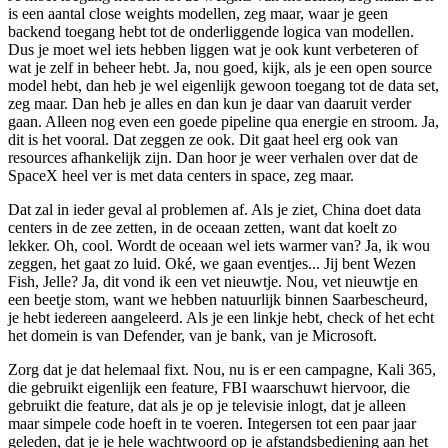
is een aantal close weights modellen, zeg maar, waar je geen
backend toegang hebt tot de onderliggende logica van modellen.
Dus je moet wel iets hebben liggen wat je ook kunt verbeteren of
wat je zelf in beheer hebt. Ja, nou goed, kijk, als je een open source
model hebt, dan heb je wel eigenlijk gewoon toegang tot de data set,
zeg maar. Dan heb je alles en dan kun je daar van daaruit verder
gaan. Alleen nog even een goede pipeline qua energie en stroom. Ja,
dit is het vooral. Dat zeggen ze ook. Dit gaat heel erg ook van
resources afhankelijk zijn. Dan hoor je weer verhalen over dat de
SpaceX heel ver is met data centers in space, zeg maar.
Dat zal in ieder geval al problemen af. Als je ziet, China doet data
centers in de zee zetten, in de oceaan zetten, want dat koelt zo
lekker. Oh, cool. Wordt de oceaan wel iets warmer van? Ja, ik wou
zeggen, het gaat zo luid. Oké, we gaan eventjes... Jij bent Wezen
Fish, Jelle? Ja, dit vond ik een vet nieuwtje. Nou, vet nieuwtje en
een beetje stom, want we hebben natuurlijk binnen Saarbescheurd,
je hebt iedereen aangeleerd. Als je een linkje hebt, check of het echt
het domein is van Defender, van je bank, van je Microsoft.
Zorg dat je dat helemaal fixt. Nou, nu is er een campagne, Kali 365,
die gebruikt eigenlijk een feature, FBI waarschuwt hiervoor, die
gebruikt die feature, dat als je op je televisie inlogt, dat je alleen
maar simpele code hoeft in te voeren. Integersen tot een paar jaar
geleden, dat je je hele wachtwoord op je afstandsbediening aan het