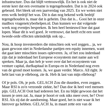
infrastructure. Dus dat blijft vertrouwelijk. En het is ook niet de
eerste keer dat een overname is tegengehouden. Dat is in 2024 ook
gebeurd. Het bleek uit een jaarverslag van 2025. En we weten niet
eens welk bedrijf het was. Dit is dan nog bekend welk bedrijf
tegengehouden is, maar dat is geheim. Dus dat is... Gooi het in onze
mailbox vragenetcyberhelpen.nl. Dan kunnen we dat volgende
week nog eventjes bespreken. Ik ben heel benieuwd hoe dat gaat
lopen. Maar dit is wel goed. Je vertrouwt, dat heeft echt een soort
tweede-orde effecten uiteindelijk ook op...
Nou, ik hoop investeerders die misschien ook wel zeggen... ja, we
gaan gewoon niet in Nederlandse partijen een equity innemen, want
dat gaat later misschien issues opleveren. Ja, of het zou inderdaad
zijn dat je inderdaad het Europese ecosysteem met name aan wil
spreken. Maar ja, dan heb je weer over dat het ecosysteem van
venture capital, durfkapitaal in Europa en in Nederland nog even
van de grond moet komen. Ja, we gaan verder. Marco. All right. Je
hebt last van je elleboog, zie ik. Heb ik last van mijn elleboog?
Of je pols. Oh, je pols. GELACH Zou die duurden, even zeggen.
Maar RSI is zo'n verzonde ziekte, he? Dan doe ik heel veel mensen
pijn. GELACH Ooit had iedereen het. En nu blijkt gewoon dat het
tussen je oren zat. Ja, maar je hoort er ook niks meer over, he? Over
RSI. Als zij dat de aandoening. Maar goed, het is niet waar ik het
hierover ga hebben. GELACH Ja, in maart zette een van de