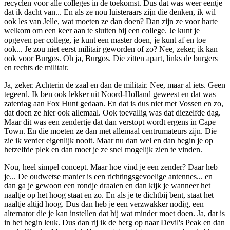
recyclen voor alle colleges in de toekomst. Dus dat was weer eentje
dat ik dacht van... En als ze nou luisteraars zijn die denken, ik wil
ook les van Jelle, wat moeten ze dan doen? Dan zijn ze voor harte
welkom om een keer aan te sluiten bij een college. Je kunt je
opgeven per college, je kunt een master doen, je kunt af en toe
ook... Je zou niet eerst militair geworden of zo? Nee, zeker, ik kan
ook voor Burgos. Oh ja, Burgos. Die zitten apart, links de burgers
en rechts de militair.
Ja, zeker. Achterin de zaal en dan de militair. Nee, maar al iets. Geen
tegeerd. Ik ben ook lekker uit Noord-Holland geweest en dat was
zaterdag aan Fox Hunt gedaan. En dat is dus niet met Vossen en zo,
dat doen ze hier ook allemaal. Ook toevallig was dat diezelfde dag.
Maar dit was een zendertje dat dan verstopt wordt ergens in Cape
Town. En die moeten ze dan met allemaal centrumateurs zijn. Die
zie ik verder eigenlijk nooit. Maar nu dan wel en dan begin je op
hetzelfde plek en dan moet je ze snel mogelijk zien te vinden.
Nou, heel simpel concept. Maar hoe vind je een zender? Daar heb
je... De oudwetse manier is een richtingsgevoelige antennes... en
dan ga je gewoon een rondje draaien en dan kijk je wanneer het
naaltje op het hoog staat en zo. En als je te dichtbij bent, staat het
naaltje altijd hoog. Dus dan heb je een verzwakker nodig, een
alternator die je kan instellen dat hij wat minder moet doen. Ja, dat is
in het begin leuk. Dus dan rij ik de berg op naar Devil's Peak en dan