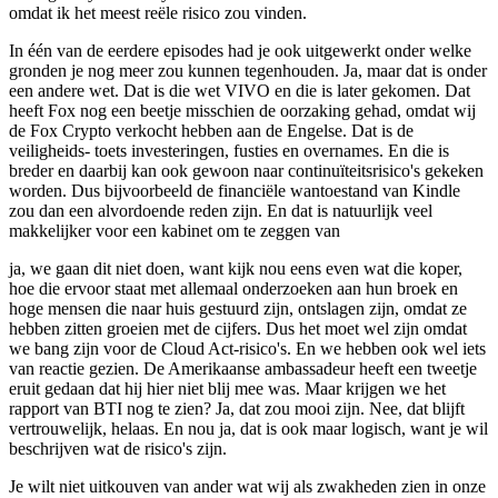
omdat ik het meest reële risico zou vinden.
In één van de eerdere episodes had je ook uitgewerkt onder welke
gronden je nog meer zou kunnen tegenhouden. Ja, maar dat is onder
een andere wet. Dat is die wet VIVO en die is later gekomen. Dat
heeft Fox nog een beetje misschien de oorzaking gehad, omdat wij
de Fox Crypto verkocht hebben aan de Engelse. Dat is de
veiligheids- toets investeringen, fusties en overnames. En die is
breder en daarbij kan ook gewoon naar continuïteitsrisico's gekeken
worden. Dus bijvoorbeeld de financiële wantoestand van Kindle
zou dan een alvordoende reden zijn. En dat is natuurlijk veel
makkelijker voor een kabinet om te zeggen van
ja, we gaan dit niet doen, want kijk nou eens even wat die koper,
hoe die ervoor staat met allemaal onderzoeken aan hun broek en
hoge mensen die naar huis gestuurd zijn, ontslagen zijn, omdat ze
hebben zitten groeien met de cijfers. Dus het moet wel zijn omdat
we bang zijn voor de Cloud Act-risico's. En we hebben ook wel iets
van reactie gezien. De Amerikaanse ambassadeur heeft een tweetje
eruit gedaan dat hij hier niet blij mee was. Maar krijgen we het
rapport van BTI nog te zien? Ja, dat zou mooi zijn. Nee, dat blijft
vertrouwelijk, helaas. En nou ja, dat is ook maar logisch, want je wil
beschrijven wat de risico's zijn.
Je wilt niet uitkouven van ander wat wij als zwakheden zien in onze