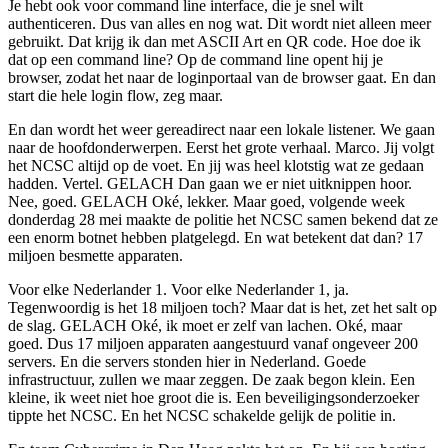
Je hebt ook voor command line interface, die je snel wilt
authenticeren. Dus van alles en nog wat. Dit wordt niet alleen meer
gebruikt. Dat krijg ik dan met ASCII Art en QR code. Hoe doe ik
dat op een command line? Op de command line opent hij je
browser, zodat het naar de loginportaal van de browser gaat. En dan
start die hele login flow, zeg maar.
En dan wordt het weer gereadirect naar een lokale listener. We gaan
naar de hoofdonderwerpen. Eerst het grote verhaal. Marco. Jij volgt
het NCSC altijd op de voet. En jij was heel klotstig wat ze gedaan
hadden. Vertel. GELACH Dan gaan we er niet uitknippen hoor.
Nee, goed. GELACH Oké, lekker. Maar goed, volgende week
donderdag 28 mei maakte de politie het NCSC samen bekend dat ze
een enorm botnet hebben platgelegd. En wat betekent dat dan? 17
miljoen besmette apparaten.
Voor elke Nederlander 1. Voor elke Nederlander 1, ja.
Tegenwoordig is het 18 miljoen toch? Maar dat is het, zet het salt op
de slag. GELACH Oké, ik moet er zelf van lachen. Oké, maar
goed. Dus 17 miljoen apparaten aangestuurd vanaf ongeveer 200
servers. En die servers stonden hier in Nederland. Goede
infrastructuur, zullen we maar zeggen. De zaak begon klein. Een
kleine, ik weet niet hoe groot die is. Een beveiligingsonderzoeker
tippte het NCSC. En het NCSC schakelde gelijk de politie in.