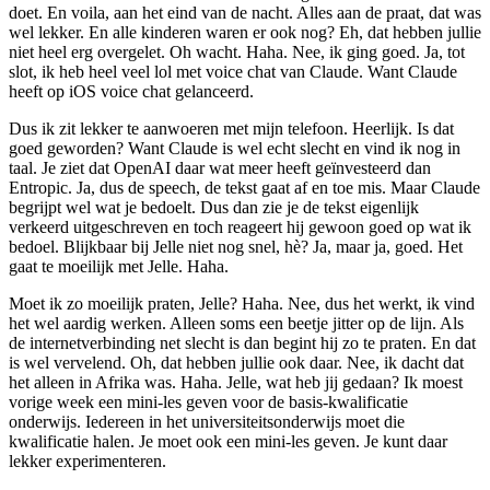
doet. En voila, aan het eind van de nacht. Alles aan de praat, dat was
wel lekker. En alle kinderen waren er ook nog? Eh, dat hebben jullie
niet heel erg overgelet. Oh wacht. Haha. Nee, ik ging goed. Ja, tot
slot, ik heb heel veel lol met voice chat van Claude. Want Claude
heeft op iOS voice chat gelanceerd.
Dus ik zit lekker te aanwoeren met mijn telefoon. Heerlijk. Is dat
goed geworden? Want Claude is wel echt slecht en vind ik nog in
taal. Je ziet dat OpenAI daar wat meer heeft geïnvesteerd dan
Entropic. Ja, dus de speech, de tekst gaat af en toe mis. Maar Claude
begrijpt wel wat je bedoelt. Dus dan zie je de tekst eigenlijk
verkeerd uitgeschreven en toch reageert hij gewoon goed op wat ik
bedoel. Blijkbaar bij Jelle niet nog snel, hè? Ja, maar ja, goed. Het
gaat te moeilijk met Jelle. Haha.
Moet ik zo moeilijk praten, Jelle? Haha. Nee, dus het werkt, ik vind
het wel aardig werken. Alleen soms een beetje jitter op de lijn. Als
de internetverbinding net slecht is dan begint hij zo te praten. En dat
is wel vervelend. Oh, dat hebben jullie ook daar. Nee, ik dacht dat
het alleen in Afrika was. Haha. Jelle, wat heb jij gedaan? Ik moest
vorige week een mini-les geven voor de basis-kwalificatie
onderwijs. Iedereen in het universiteitsonderwijs moet die
kwalificatie halen. Je moet ook een mini-les geven. Je kunt daar
lekker experimenteren.