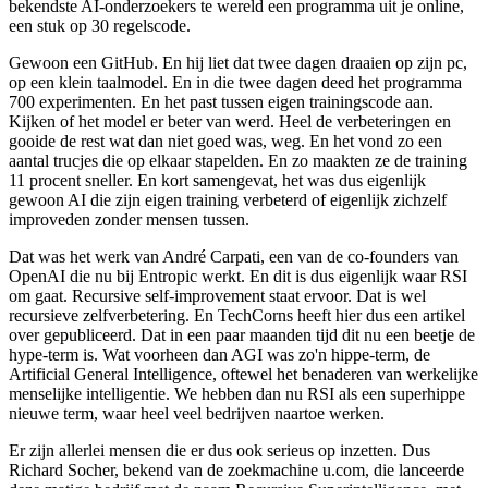
bekendste AI-onderzoekers te wereld een programma uit je online,
een stuk op 30 regelscode.
Gewoon een GitHub. En hij liet dat twee dagen draaien op zijn pc,
op een klein taalmodel. En in die twee dagen deed het programma
700 experimenten. En het past tussen eigen trainingscode aan.
Kijken of het model er beter van werd. Heel de verbeteringen en
gooide de rest wat dan niet goed was, weg. En het vond zo een
aantal trucjes die op elkaar stapelden. En zo maakten ze de training
11 procent sneller. En kort samengevat, het was dus eigenlijk
gewoon AI die zijn eigen training verbeterd of eigenlijk zichzelf
improveden zonder mensen tussen.
Dat was het werk van André Carpati, een van de co-founders van
OpenAI die nu bij Entropic werkt. En dit is dus eigenlijk waar RSI
om gaat. Recursive self-improvement staat ervoor. Dat is wel
recursieve zelfverbetering. En TechCorns heeft hier dus een artikel
over gepubliceerd. Dat in een paar maanden tijd dit nu een beetje de
hype-term is. Wat voorheen dan AGI was zo'n hippe-term, de
Artificial General Intelligence, oftewel het benaderen van werkelijke
menselijke intelligentie. We hebben dan nu RSI als een superhippe
nieuwe term, waar heel veel bedrijven naartoe werken.
Er zijn allerlei mensen die er dus ook serieus op inzetten. Dus
Richard Socher, bekend van de zoekmachine u.com, die lanceerde